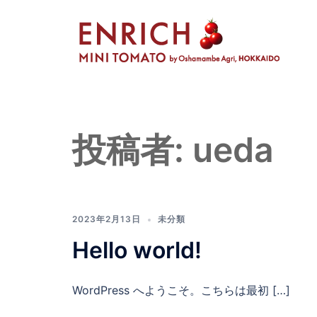
コ
ン
テ
ン
ツ
へ
ス
投稿者:
ueda
キ
ッ
プ
2023年2月13日
未分類
Hello world!
WordPress へようこそ。こちらは最初 […]